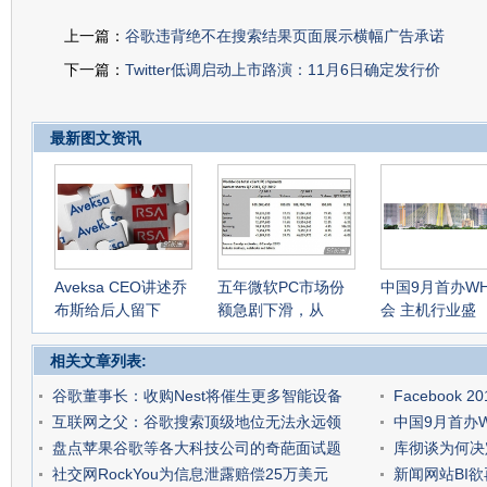
上一篇：
谷歌违背绝不在搜索结果页面展示横幅广告承诺
下一篇：
Twitter低调启动上市路演：11月6日确定发行价
最新图文资讯
Aveksa CEO讲述乔
五年微软PC市场份
中国9月首办W
布斯给后人留下
额急剧下滑，从
会 主机行业盛
相关文章列表:
谷歌董事长：收购Nest将催生更多智能设备
Facebook
互联网之父：谷歌搜索顶级地位无法永远领
中国9月首办
盘点苹果谷歌等各大科技公司的奇葩面试题
库彻谈为何决
社交网RockYou为信息泄露赔偿25万美元
新闻网站BI